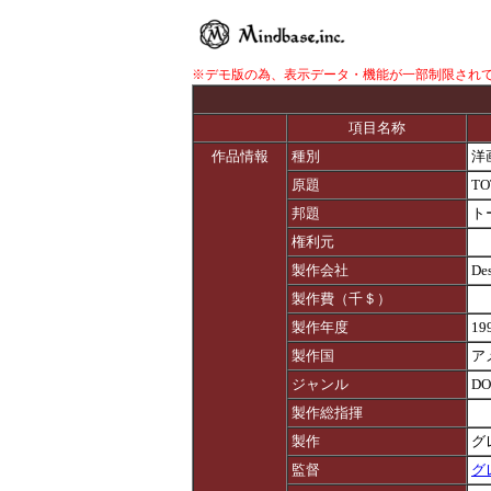
※デモ版の為、表示データ・機能が一部制限され
項目名称
作品情報
種別
洋
原題
TO
邦題
ト
権利元
製作会社
Des
製作費（千＄）
製作年度
19
製作国
ア
ジャンル
DO
製作総指揮
製作
グ
監督
グ