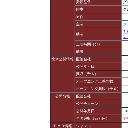
撮影監督
グ
脚本
グ
原作
主演
ジ
ギ
助演
ン
上映時間（分）
解説
北米公開情報
配給会社
公開年月日
興収（千＄）
オープニング上映館数
オープニング興収（千＄）
公開情報
配給会社
公開チェーン
公開年月日
19
全国興収（百万円）
デ
ＤＶＤ情報
ジャンル1