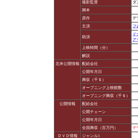
撮影監督
ダ
脚本
原作
デ
主演
フ
ド
助演
ア
上映時間（分）
解説
北米公開情報
配給会社
公開年月日
興収（千＄）
オープニング上映館数
オープニング興収（千＄）
公開情報
配給会社
公開チェーン
公開年月日
全国興収（百万円）
デ
ＤＶＤ情報
ジャンル1