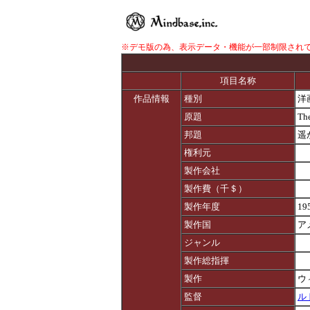
※デモ版の為、表示データ・機能が一部制限され
項目名称
作品情報
種別
洋
原題
The
邦題
遥
権利元
製作会社
製作費（千＄）
製作年度
19
製作国
ア
ジャンル
製作総指揮
製作
ウ
監督
ル