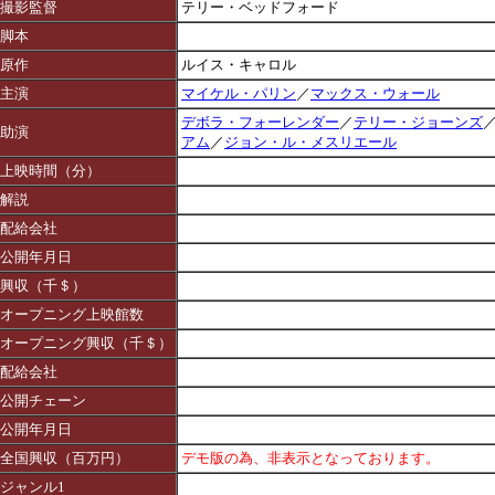
撮影監督
テリー・ベッドフォード
脚本
原作
ルイス・キャロル
主演
マイケル・パリン
／
マックス・ウォール
デボラ・フォーレンダー
／
テリー・ジョーンズ
助演
アム
／
ジョン・ル・メスリエール
上映時間（分）
解説
配給会社
公開年月日
興収（千＄）
オープニング上映館数
オープニング興収（千＄）
配給会社
公開チェーン
公開年月日
全国興収（百万円）
デモ版の為、非表示となっております。
ジャンル1