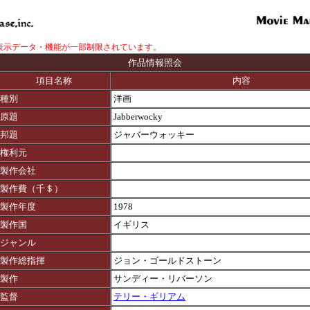
表示データ・機能が一部制限されています。
作品情報照会
項目名称
内容
種別
洋画
原題
Jabberwocky
邦題
ジャバーウォッキー
権利元
製作会社
製作費（千＄）
製作年度
1978
製作国
イギリス
ジャンル
製作総指揮
ジョン・ゴールドストーン
製作
サンディー・リバーソン
監督
テリー・ギリアム