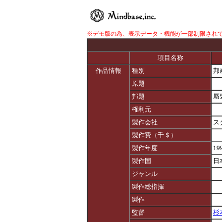
※デモ版の為、表示データ・機能が一部制限され
項目名称
作品情報
種別
邦
原題
邦題
蜃
権利元
製作会社
ス
製作費（千＄）
製作年度
19
製作国
日
ジャンル
製作総指揮
製作
監督
杉