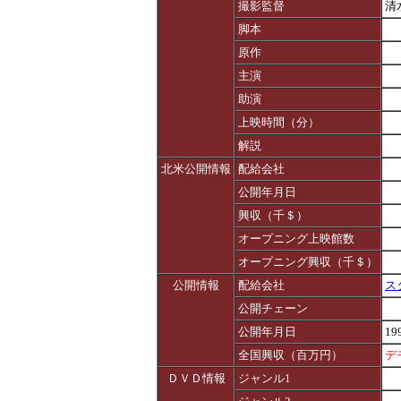
撮影監督
清
脚本
原作
主演
助演
上映時間（分）
解説
北米公開情報
配給会社
公開年月日
興収（千＄）
オープニング上映館数
オープニング興収（千＄）
公開情報
配給会社
ス
公開チェーン
公開年月日
19
全国興収（百万円）
デ
ＤＶＤ情報
ジャンル1