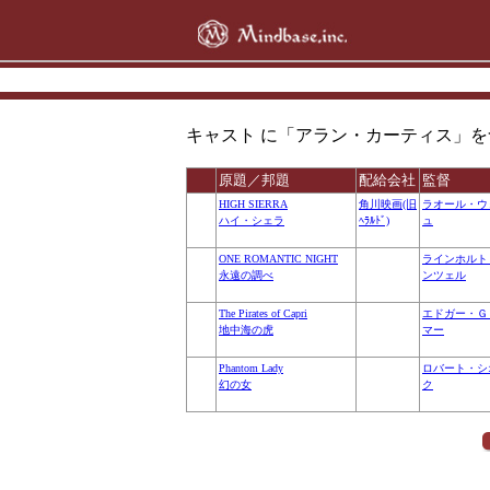
キャスト に「アラン・カーティス」を含む 全ての
原題／邦題
配給会社
監督
HIGH SIERRA
角川映画(旧
ラオール・ウ
ハイ・シェラ
ﾍﾗﾙﾄﾞ)
ュ
ONE ROMANTIC NIGHT
ラインホルト
永遠の調べ
ンツェル
The Pirates of Capri
エドガー・Ｇ
地中海の虎
マー
Phantom Lady
ロバート・シ
幻の女
ク