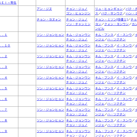
ＳＥＩ～寄生
アン・ジヌ
チョン・ジュノ
リュ・ヒョンギョン
／
パク・
ゴン・ヒョンジン
ス
／
パク・サンウク
／
ハン・
チョン・ヨヌォン
チョン・ジュノ
チョン・ミソン[俳優１]
／
チョ
ソン・チャンミン
ヨン
／
クォン・ヨンウン
／
カ
ンピル
Ｌ．１
ソン・ジョンヒョン
キム・ジョンウン
キム・フンス
／
イ・スンウ
／
チョン・ジュノ
ンジェ
／
ハ・ソクチン
Ｌ．１０
ソン・ジョンヒョン
キム・ジョンウン
キム・フンス
／
イ・スンウ
／
チョン・ジュノ
ンジェ
／
ハ・ソクチン
Ｌ．２
ソン・ジョンヒョン
キム・ジョンウン
キム・フンス
／
イ・スンウ
／
チョン・ジュノ
ンジェ
／
ハ・ソクチン
Ｌ．３
ソン・ジョンヒョン
キム・ジョンウン
キム・フンス
／
イ・スンウ
／
チョン・ジュノ
ンジェ
／
ハ・ソクチン
Ｌ．４
ソン・ジョンヒョン
キム・ジョンウン
キム・フンス
／
イ・スンウ
／
チョン・ジュノ
ンジェ
／
ハ・ソクチン
Ｌ．５
ソン・ジョンヒョン
キム・ジョンウン
キム・フンス
／
イ・スンウ
／
チョン・ジュノ
ンジェ
／
ハ・ソクチン
Ｌ．６
ソン・ジョンヒョン
キム・ジョンウン
キム・フンス
／
イ・スンウ
／
チョン・ジュノ
ンジェ
／
ハ・ソクチン
Ｌ．７
ソン・ジョンヒョン
キム・ジョンウン
キム・フンス
／
イ・スンウ
／
チョン・ジュノ
ンジェ
／
ハ・ソクチン
Ｌ．８
ソン・ジョンヒョン
キム・ジョンウン
キム・フンス
／
イ・スンウ
／
チョン・ジュノ
ンジェ
／
ハ・ソクチン
Ｌ．９
ソン・ジョンヒョン
キム・ジョンウン
キム・フンス
／
イ・スンウ
／
チョン・ジュノ
ンジェ
／
ハ・ソクチン