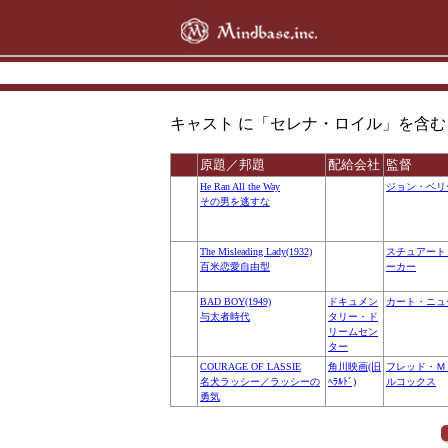
キャスト に「セレナ・ロイル」を含む 全ての 作
原題／邦題
配給会社
監督
He Ran All the Way
ジョン・ベリ
その男を逃すな
The Misleading Lady(1932)
スチュアート
百米恋愛自由型
ーカー
BAD BOY(1949)
ドキュメン
カート・ニュ
与太者時代
タリー・ド
リームセン
ター
COURAGE OF LASSIE
角川映画(旧
フレッド・Ｍ
名犬ラッシー／ラッシーの
ﾍﾗﾙﾄﾞ)
ルコックス
勇気