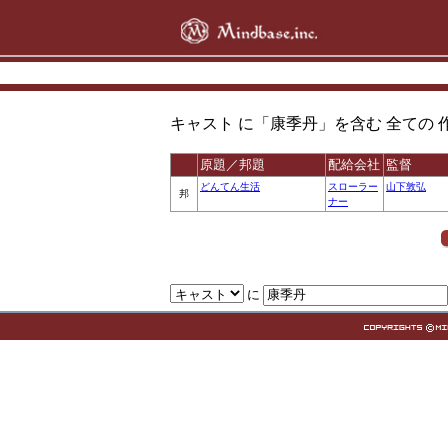
キャスト に「康季丹」を含む 全ての 作品 ( 1 
原題／邦題
配給会社
監督
どんてん生活
スローラー
山下敦弘
邦
ナー
に