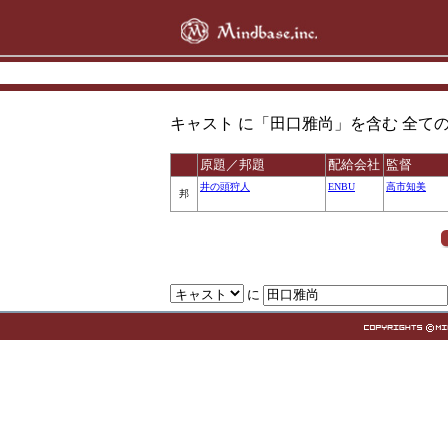
キャスト に「田口雅尚」を含む 全ての 作品 ( 
原題／邦題
配給会社
監督
井の頭狩人
ENBU
高市知美
邦
に