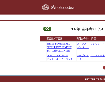
1992年 吉祥寺バウス・シ
原題／邦題
配給会社
監督
THREE BEWILDERED
スタンス･
グレッグ・ア
PEOPLE IN THE NIGHT
カンパニー
途方に暮れる三人の夜
DON'T LOOK BACK
ケーブルホ
Ｄ・Ａ・ペネ
ドント・ルック・バック
ーグ
ー