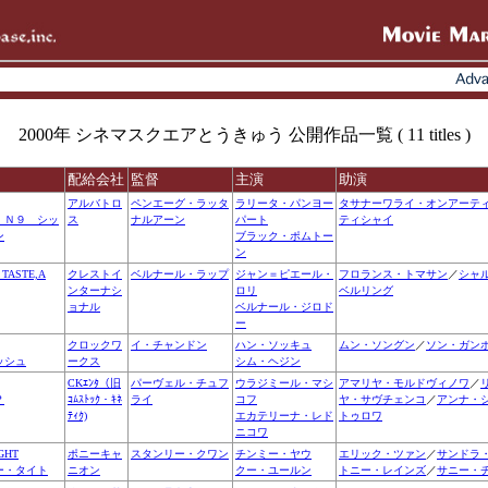
2000年 シネマスクエアとうきゅう 公開作品一覧 ( 11 titles )
配給会社
監督
主演
助演
アルバトロ
ペンエーグ・ラッタ
ラリータ・パンヨー
タサナーワライ・オンアーテ
ＩＮ９ シッ
ス
ナルアーン
パート
ティシャイ
ン
ブラック・ポムトー
ン
 TASTE,A
クレストイ
ベルナール・ラップ
ジャン＝ピエール・
フロランス・トマサン
／
シャ
ンターナシ
ロリ
ベルリング
ョナル
ベルナール・ジロド
ー
クロックワ
イ・チャンドン
ハン・ソッキュ
ムン・ソングン
／
ソン・ガン
ッシュ
ークス
シム・ヘジン
CKｴﾝﾀ（旧
パーヴェル・チュフ
ウラジミール・マシ
アマリヤ・モルドヴィノワ
／
？
ｺﾑｽﾄｯｸ・ｷﾈ
ライ
コフ
ヤ・サヴチェンコ
／
アンナ・
ﾃｨｸ)
エカテリーナ・レド
トゥロワ
ニコワ
GHT
ポニーキャ
スタンリー・クワン
チンミー・ヤウ
エリック・ツァン
／
サンドラ
ー・タイト
ニオン
クー・ユールン
トニー・レインズ
／
サニー・