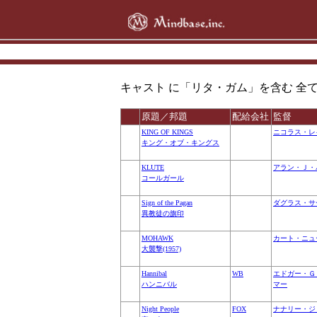
キャスト に「リタ・ガム」を含む 全ての 作品 (
原題／邦題
配給会社
監督
KING OF KINGS
ニコラス・レ
キング・オブ・キングス
KLUTE
アラン・Ｊ・
コールガール
Sign of the Pagan
ダグラス・サ
異教徒の旗印
MOHAWK
カート・ニュ
大襲撃(1957)
Hannibal
WB
エドガー・Ｇ
ハンニバル
マー
Night People
FOX
ナナリー・ジ