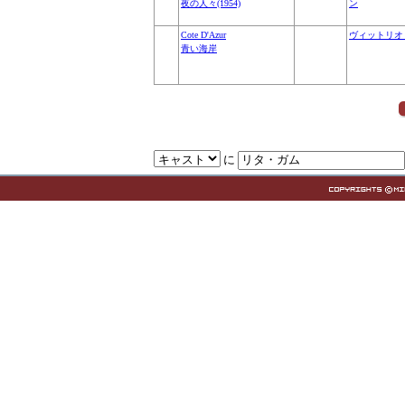
夜の人々(1954)
ン
Cote D'Azur
ヴィットリオ
青い海岸
に