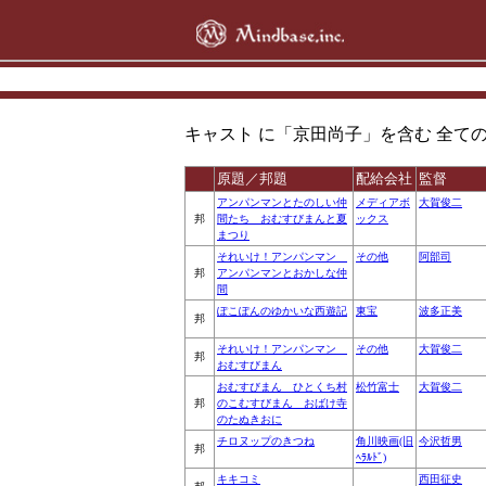
キャスト に「京田尚子」を含む 全ての 作品 ( 
原題／邦題
配給会社
監督
アンパンマンとたのしい仲
メディアボ
大賀俊二
邦
間たち おむすびまんと夏
ックス
まつり
それいけ！アンパンマン
その他
阿部司
邦
アンパンマンとおかしな仲
間
ぽこぽんのゆかいな西遊記
東宝
波多正美
邦
それいけ！アンパンマン
その他
大賀俊二
邦
おむすびまん
おむすびまん ひとくち村
松竹富士
大賀俊二
邦
のこむすびまん おばけ寺
のたぬきおに
チロヌップのきつね
角川映画(旧
今沢哲男
邦
ﾍﾗﾙﾄﾞ)
キキコミ
西田征史