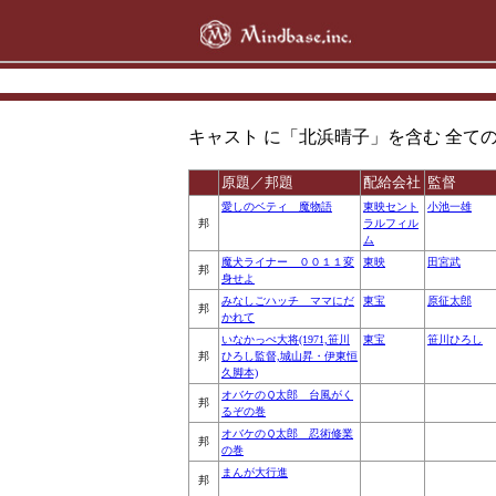
キャスト に「北浜晴子」を含む 全ての 作品 ( 
原題／邦題
配給会社
監督
愛しのベティ 魔物語
東映セント
小池一雄
邦
ラルフィル
ム
魔犬ライナー ００１１変
東映
田宮武
邦
身せよ
みなしごハッチ ママにだ
東宝
原征太郎
邦
かれて
いなかっぺ大将(1971,笹川
東宝
笹川ひろし
邦
ひろし監督,城山昇・伊東恒
久脚本)
オバケのＱ太郎 台風がく
邦
るぞの巻
オバケのＱ太郎 忍術修業
邦
の巻
まんが大行進
邦