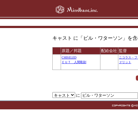
キャスト に「ビル・ワターソン」を含む 全ての 
原題／邦題
配給会社
監督
CHISELED
ニコラス・フ
ＣＵＴ 人間彫刻
ァリット
に