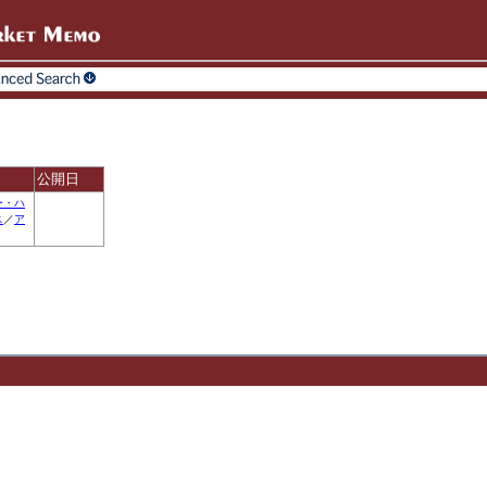
公開日
ー・ハ
ス
／
ア