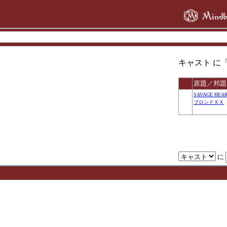
キャスト に「ア
原題／邦題
SAVAGE HEA
ブロンドＸＸ
に