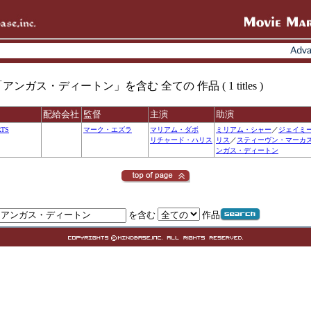
ンガス・ディートン」を含む 全ての 作品 ( 1 titles )
配給会社
監督
主演
助演
RTS
マーク・エズラ
マリアム・ダボ
ミリアム・シャー
／
ジェイミ
リチャード・ハリス
リス
／
スティーヴン・マーカ
ンガス・ディートン
を含む
作品