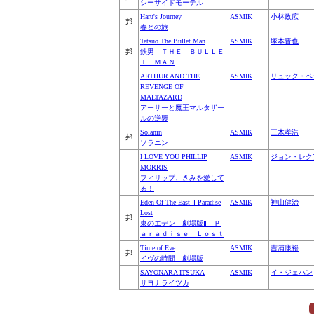
シーサイドモーテル
Haru's Journey
ASMIK
小林政広
邦
春との旅
Tetsuo The Bullet Man
ASMIK
塚本晋也
邦
鉄男 ＴＨＥ ＢＵＬＬＥ
Ｔ ＭＡＮ
ARTHUR AND THE
ASMIK
リュック・ベ
REVENGE OF
MALTAZARD
アーサーと魔王マルタザー
ルの逆襲
Solanin
ASMIK
三木孝浩
邦
ソラニン
I LOVE YOU PHILLIP
ASMIK
ジョン・レク
MORRIS
フィリップ、きみを愛して
る！
Eden Of The East Ⅱ Paradise
ASMIK
神山健治
Lost
邦
東のエデン 劇場版Ⅱ Ｐ
ａｒａｄｉｓｅ Ｌｏｓｔ
Time of Eve
ASMIK
吉浦康裕
邦
イヴの時間 劇場版
SAYONARA ITSUKA
ASMIK
イ・ジェハン
サヨナライツカ