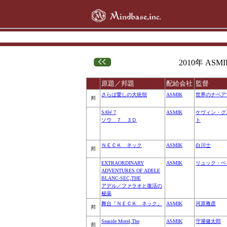
2010年 ASMIK
原題／邦題
配給会社
監督
さらば愛しの大統領
ASMIK
世界のナベア
邦
SAW 7
ASMIK
ケヴィン・グ
ソウ ７ ３Ｄ
ト
ＮＥＣＫ ネック
ASMIK
白川士
邦
EXTRAORDINARY
ASMIK
リュック・ベ
ADVENTURES OF ADELE
BLANC-SEC,THE
アデル／ファラオと復活の
秘薬
舞台「ＮＥＣＫ ネック」
ASMIK
河原雅彦
邦
Seaside Motel,The
ASMIK
守屋健太郎
邦